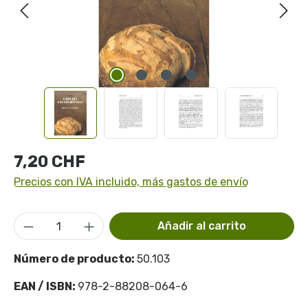
Precio normal:
7,20 CHF
Precios con IVA incluido, más gastos de envío
Cantidad del producto: introduce la cant
Añadir al carrito
Número de producto:
50.103
EAN / ISBN:
978-2-88208-064-6