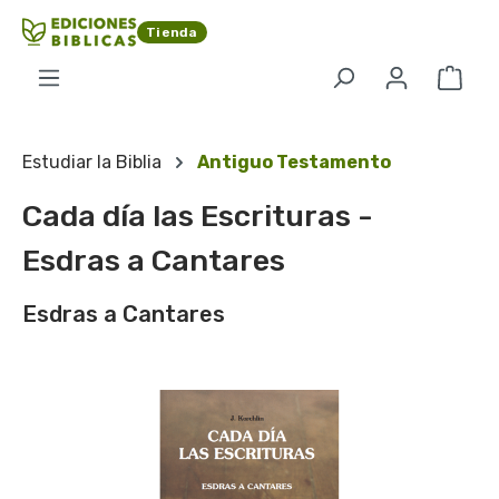
Saltar al contenido principal
Tienda
El c
Estudiar la Biblia
Antiguo Testamento
Cada día las Escrituras -
Esdras a Cantares
Esdras a Cantares
Omitir galería de imágenes