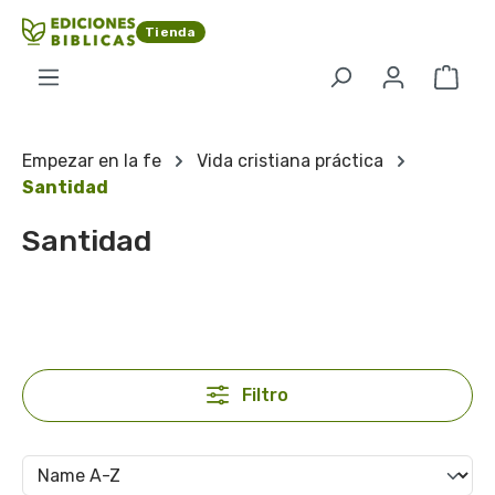
Saltar al contenido principal
Tienda
El c
Empezar en la fe
Vida cristiana práctica
Santidad
Santidad
Filtro