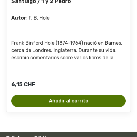
Santiago / 1 y 2 Pedro
Autor
:
F. B. Hole
Frank Binford Hole (1874-1964) nació en Barnes,
cerca de Londres, Inglaterra. Durante su vida,
escribió comentarios sobre varios libros de la
Biblia. En esta colección deseamos poner al
alcance del lector de habla hispana el valioso
ministerio escrito del autor.
Precio normal:
6,15 CHF
Añadir al carrito