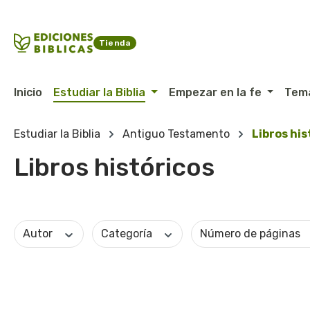
ltar al contenido principal
Saltar a la búsqueda
Saltar a la navegación principal
Tienda
Inicio
Estudiar la Biblia
Empezar en la fe
Tem
Estudiar la Biblia
Antiguo Testamento
Libros his
Libros históricos
Autor
Categoría
Número de páginas