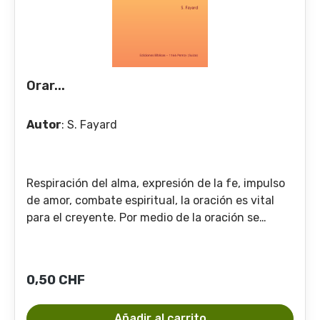
Orar...
Autor
:
S. Fayard
Respiración del alma, expresión de la fe, impulso
de amor, combate espiritual, la oración es vital
para el creyente. Por medio de la oración se
acerca a Dios para pedirle ayuda, pero también
para agradecerle y adorarlo. A través de ella, el
cristiano expresa su dependencia de Dios y
Precio normal:
0,50 CHF
testifica que el hombre no está solo en el
universo, sino que Dios existe y obra.
Añadir al carrito