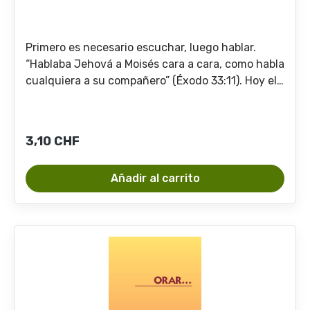
Primero es necesario escuchar, luego hablar.
“Hablaba Jehová a Moisés cara a cara, como habla
cualquiera a su compañero” (Éxodo 33:11). Hoy el
creyente goza de un privilegio aún mayor:
comunicarse con Dios no solo como con su
amigo, sino escucharle y hablarle como a su
Precio normal:
3,10 CHF
Padre.
Añadir al carrito