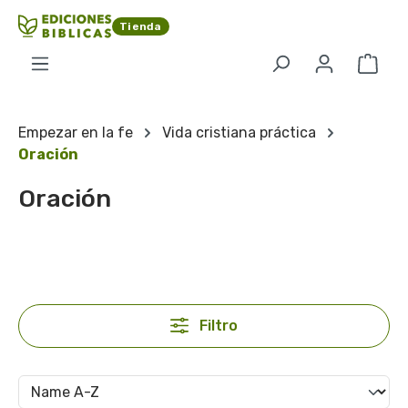
Saltar al contenido principal
Tienda
El c
Empezar en la fe
Vida cristiana práctica
Oración
Oración
Filtro