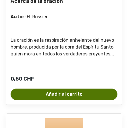
Acerca de la oración
Autor
:
H. Rossier
La oración es la respiración anhelante del nuevo
hombre, producida por la obra del Espíritu Santo,
quien mora en todos los verdaderos creyentes.
De ahí que hallar a alguien orando es verlo
manifestando la vida divina en una de sus
características más hermosas y conmovedoras: la
Precio normal:
0,50 CHF
dependencia.
Añadir al carrito