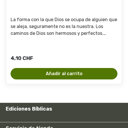
La forma con la que Dios se ocupa de alguien que
se aleja, seguramente no es la nuestra. Los
caminos de Dios son hermosos y perfectos.
Hermano que se alejó, no suponga que al
abandonar al Señor, todo se terminó para usted y
que no puede ser restaurado. No; si vuelve, días
Precio normal:
4,10 CHF
mejores han sido preparados para usted. El
propósito de Dios es conducirnos a un estado
Añadir al carrito
práctico mejor del que hemos perdido al
alejarnos. De esto resulta que gustamos mucho
más la gracia, tenemos más confianza en el Señor
y desconfiamos más de nosotros mismos.
Ediciones Bíblicas