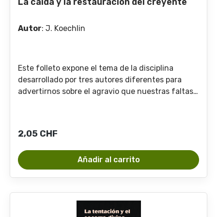
La caída y la restauración del creyente
Autor
:
J. Koechlin
Este folleto expone el tema de la disciplina
desarrollado por tres autores diferentes para
advertirnos sobre el agravio que nuestras faltas
como creyentes causan a Dios y al prójimo. Luego
nos presenta el camino de retorno, por medio de
la confesión y la reparación, para poder gozar
Precio normal:
2,05 CHF
nuevamente de la comunión con el Señor. Que
estas páginas sirvan de ayuda al lector para
Añadir al carrito
comprender los diferentes aspectos y la
importancia de este tema.