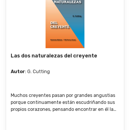
por el otro». Vamos, pues, a examinar nosotros la
cuestión de la salvación por los dos lados, y al
final llamaré la atención de ustedes acerca de
algunos textos de la Escritura que tratan de este
asunto y que muy a menudo son mal
interpretados por los creyentes.
Las dos naturalezas del creyente
Autor
:
G. Cutting
Muchos creyentes pasan por grandes angustias
porque continuamente están escudriñando sus
propios corazones, pensando encontrar en él la
evidencia de su conversión a Dios. Se puede que
tal persona diga: «Mi problema no es ése; no