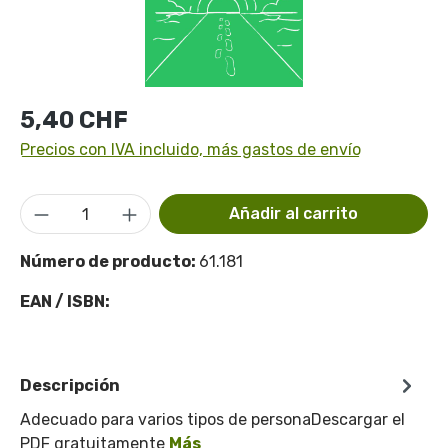
Precio normal:
5,40 CHF
Precios con IVA incluido, más gastos de envío
Cantidad del producto: introduce la cant
Añadir al carrito
Número de producto:
61.181
EAN / ISBN:
Descripción
Adecuado para varios tipos de personaDescargar el
PDF gratuitamente
Más