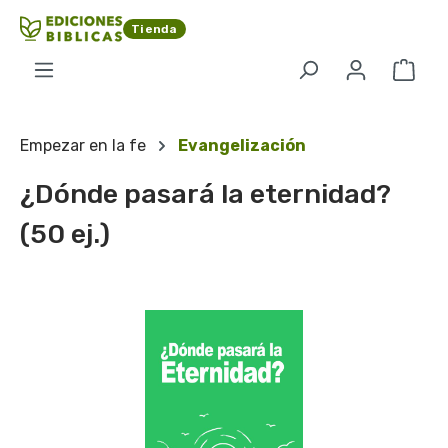
Saltar al contenido principal
Tienda
El c
Empezar en la fe
Evangelización
¿Dónde pasará la eternidad?
(50 ej.)
Omitir galería de imágenes