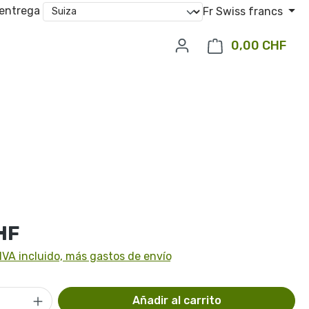
 entrega
Fr
Swiss francs
0,00 CHF
El c
l:
HF
IVA incluido, más gastos de envío
 del producto: introduce la cantidad d
Añadir al carrito