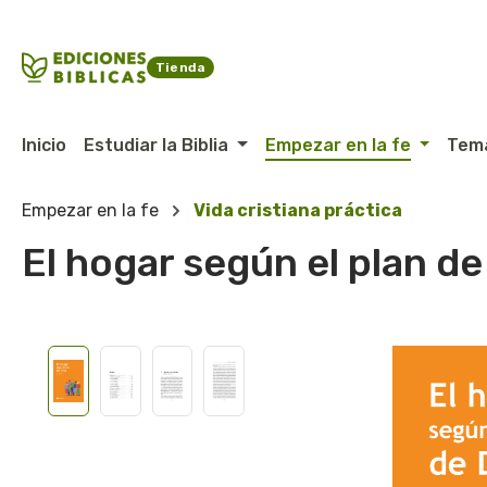
ltar al contenido principal
Saltar a la búsqueda
Saltar a la navegación principal
Tienda
Inicio
Estudiar la Biblia
Empezar en la fe
Tem
Empezar en la fe
Vida cristiana práctica
El hogar según el plan de
Omitir galería de imágenes