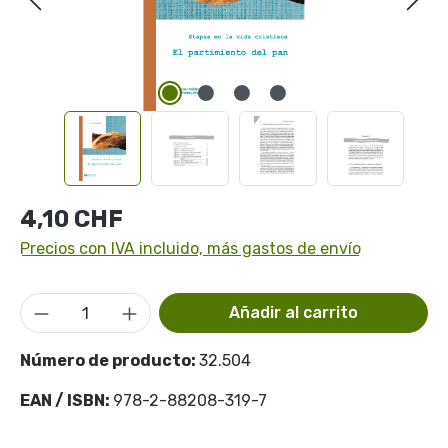
Precio normal:
4,10 CHF
Precios con IVA incluido, más gastos de envío
Cantidad del producto: introduce la cant
Añadir al carrito
Número de producto:
32.504
EAN / ISBN:
978-2-88208-319-7