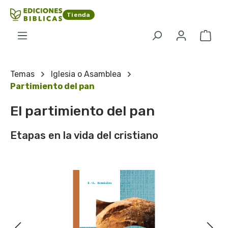
Saltar al contenido principal
Tienda
El c
Temas
Iglesia o Asamblea
Partimiento del pan
El partimiento del pan
Etapas en la vida del cristiano
Omitir galería de imágenes