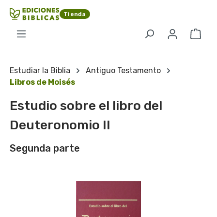
Saltar al contenido principal
Tienda
El c
Estudiar la Biblia
Antiguo Testamento
Libros de Moisés
Estudio sobre el libro del
Deuteronomio II
Segunda parte
Omitir galería de imágenes