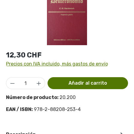
Precio normal:
12,30 CHF
Precios con IVA incluido, más gastos de envío
Cantidad del producto: introduce la cant
Añadir al carrito
Número de producto:
20.200
EAN / ISBN:
978-2-88208-253-4