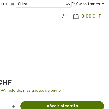
 entrega
Fr
Swiss francs
0,00 CHF
El c
l:
 CHF
IVA incluido, más gastos de envío
 del producto: introduce la cantidad d
Añadir al carrito