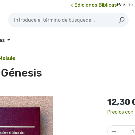
País de
Ediciones Bíblicas
as
 Moisés
l Génesis
Precio norma
12,30
Precios con 
Cantidad