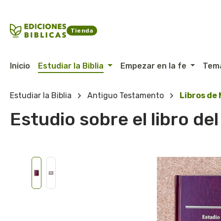
ltar al contenido principal
Saltar a la búsqueda
Saltar a la navegación principal
Tienda
Inicio
Estudiar la Biblia
Empezar en la fe
Tem
Estudiar la Biblia
Antiguo Testamento
Libros de
Estudio sobre el libro de
Omitir galería de imágenes