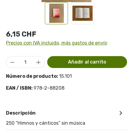
Precio normal:
6,15 CHF
Precios con IVA incluido, más gastos de envío
Cantidad del producto: introduce la cant
Añadir al carrito
Número de producto:
15.101
EAN / ISBN:
978-2-88208
Descripción
250 “Himnos y cánticos” sin música