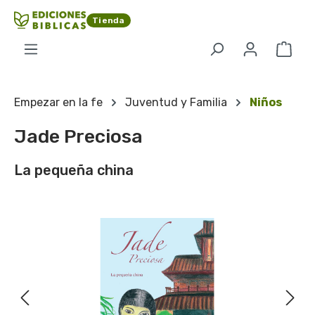
Saltar al contenido principal
Tienda
El c
Empezar en la fe
Juventud y Familia
Niños
Jade Preciosa
La pequeña china
Omitir galería de imágenes