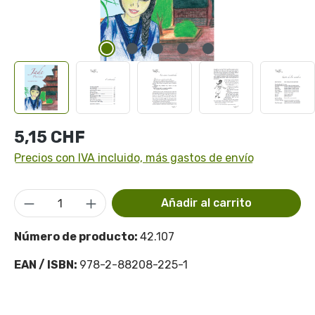
Precio normal:
5,15 CHF
Precios con IVA incluido, más gastos de envío
Cantidad del producto: introduce la cant
Añadir al carrito
Número de producto:
42.107
EAN / ISBN:
978-2-88208-225-1