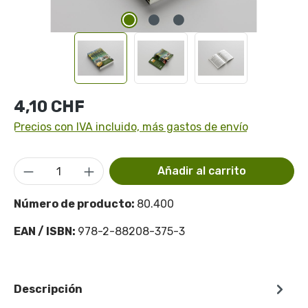
Precio normal:
4,10 CHF
Precios con IVA incluido, más gastos de envío
Cantidad del producto: introduce la cant
Añadir al carrito
Número de producto:
80.400
EAN / ISBN:
978-2-88208-375-3
Descripción