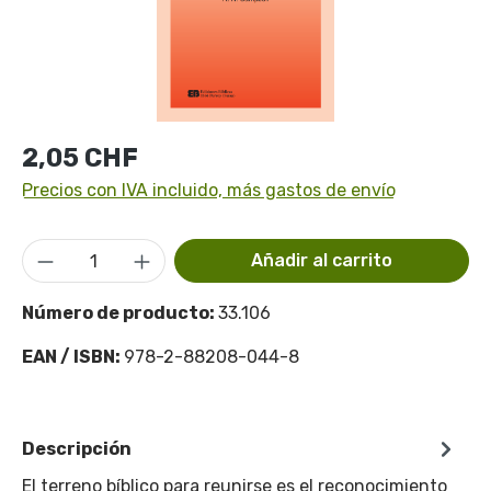
Precio normal:
2,05 CHF
Precios con IVA incluido, más gastos de envío
Cantidad del producto: introduce la cant
Añadir al carrito
Número de producto:
33.106
EAN / ISBN:
978-2-88208-044-8
Descripción
El terreno bíblico para reunirse es el reconocimiento