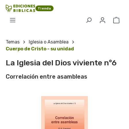
Saltar al contenido principal
Tienda
El c
Temas
Iglesia o Asamblea
Cuerpo de Cristo - su unidad
La Iglesia del Dios viviente n°6
Correlación entre asambleas
Omitir galería de imágenes