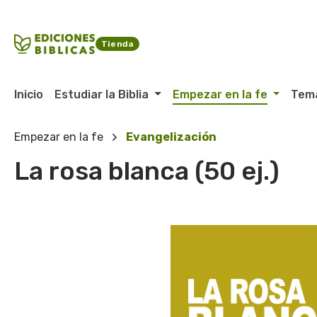
ltar al contenido principal
Saltar a la búsqueda
Saltar a la navegación principal
Tienda
Inicio
Estudiar la Biblia
Empezar en la fe
Tem
Empezar en la fe
Evangelización
La rosa blanca (50 ej.)
Omitir galería de imágenes