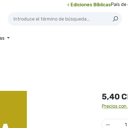
País de
Ediciones Bíblicas
as
Precio norma
5,40 
Precios con 
Cantidad