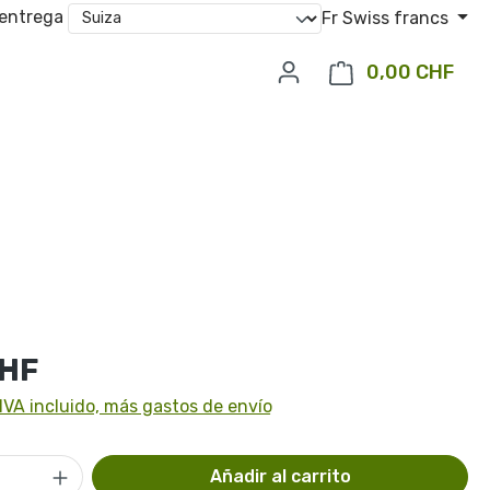
 entrega
Fr
Swiss francs
0,00 CHF
El c
l:
CHF
IVA incluido, más gastos de envío
 del producto: introduce la cantidad d
Añadir al carrito