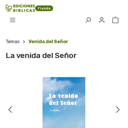
Saltar al contenido principal
Tienda
El c
Temas
Venida del Señor
La venida del Señor
Omitir galería de imágenes