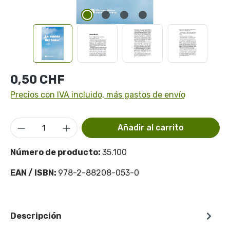
Precio normal:
0,50 CHF
Precios con IVA incluido, más gastos de envío
Cantidad del producto: introduce la cant
Añadir al carrito
Número de producto:
35.100
EAN / ISBN:
978-2-88208-053-0
Descripción