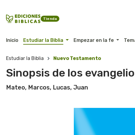
ltar al contenido principal
Saltar a la búsqueda
Saltar a la navegación principal
Tienda
Inicio
Estudiar la Biblia
Empezar en la fe
Tem
Estudiar la Biblia
Nuevo Testamento
Sinopsis de los evangeli
Mateo, Marcos, Lucas, Juan
Omitir galería de imágenes