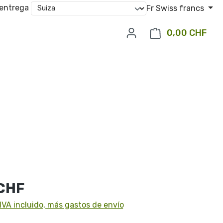
 entrega
Fr
Swiss francs
0,00 CHF
El c
l:
 CHF
IVA incluido, más gastos de envío