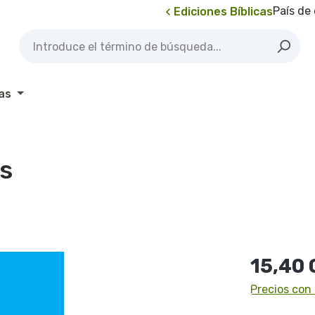
País de
Ediciones Bíblicas
as
os
Precio norma
15,40
Precios con 