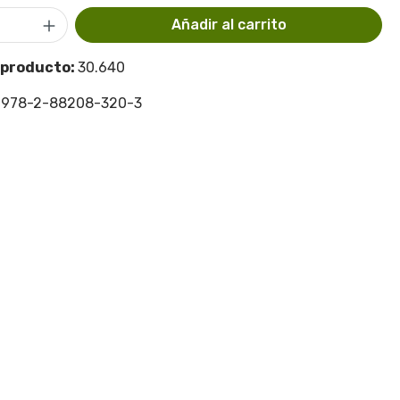
 del producto: introduce la cantidad d
Añadir al carrito
 producto:
30.640
:
978-2-88208-320-3